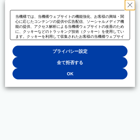
当機構では、当機構ウェブサイトの機能強化、お客様の興味・関
心に応じたコンテンツの提供や広告配信、ソーシャルメディア機
能の提供、アクセス解析による当機構ウェブサイトの改善のため
に、クッキーなどのトラッキング技術（クッキー）を使用してい
ます。クッキーを利用して収集されたお客様の当機構ウェブサイ
トのご利用に関するデータは、広告配信、ソーシャルメディアや
アクセス解析サービスを提供するパートナーと共有されます。そ
プライバシー設定
れらのパートナーでは、お客様がそれらのパートナーに提供した
他のデータ、またはお客様がそれらのパートナーが提供するサー
ビスを利用することで収集されるデータや、当機構以外のウェブ
全て拒否する
サイトから収集されたデータを組み合わせて分析し、インターネ
ット上で当機構以外の事業者がお客様に配信する広告の最適化に
OK
も利用する場合があります。必須クッキー以外の全てのクッキー
の利用を拒否する場合は、「全て拒否する」をクリックしてくだ
さい。クッキーが有効な状態で閲覧を続ける場合は、「OK」を
クリックしてください。利用目的ごとに同意・拒否を選択する場
合は、「プライバシー設定」をクリックしてください。同意・拒
否の設定は、当機構の
プライバシーポリシー
に設置した「プラ
イバシー設定」ボタン（またはリンク）からいつでも変更できま
す。