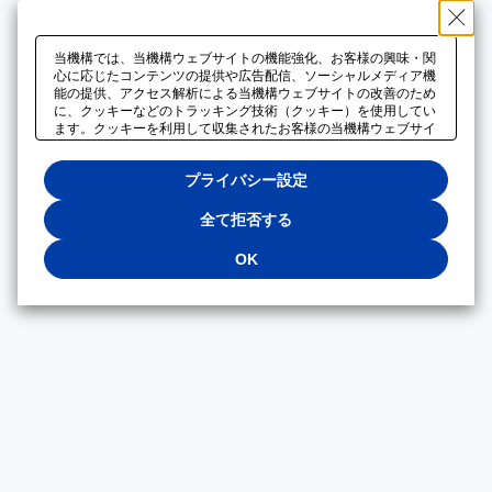
当機構では、当機構ウェブサイトの機能強化、お客様の興味・関
心に応じたコンテンツの提供や広告配信、ソーシャルメディア機
能の提供、アクセス解析による当機構ウェブサイトの改善のため
に、クッキーなどのトラッキング技術（クッキー）を使用してい
ます。クッキーを利用して収集されたお客様の当機構ウェブサイ
トのご利用に関するデータは、広告配信、ソーシャルメディアや
アクセス解析サービスを提供するパートナーと共有されます。そ
プライバシー設定
れらのパートナーでは、お客様がそれらのパートナーに提供した
他のデータ、またはお客様がそれらのパートナーが提供するサー
ビスを利用することで収集されるデータや、当機構以外のウェブ
全て拒否する
サイトから収集されたデータを組み合わせて分析し、インターネ
ット上で当機構以外の事業者がお客様に配信する広告の最適化に
OK
も利用する場合があります。必須クッキー以外の全てのクッキー
の利用を拒否する場合は、「全て拒否する」をクリックしてくだ
さい。クッキーが有効な状態で閲覧を続ける場合は、「OK」を
クリックしてください。利用目的ごとに同意・拒否を選択する場
合は、「プライバシー設定」をクリックしてください。同意・拒
否の設定は、当機構の
プライバシーポリシー
に設置した「プラ
イバシー設定」ボタン（またはリンク）からいつでも変更できま
す。