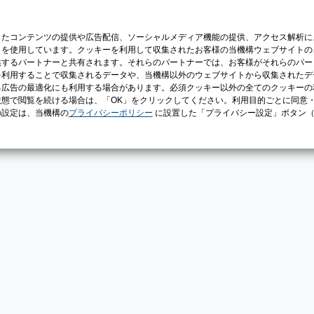
じたコンテンツの提供や広告配信、ソーシャルメディア機能の提供、アクセス解析に
）を使用しています。クッキーを利用して収集されたお客様の当機構ウェブサイトの
供するパートナーと共有されます。それらのパートナーでは、お客様がそれらのパー
を利用することで収集されるデータや、当機構以外のウェブサイトから収集されたデ
る広告の最適化にも利用する場合があります。必須クッキー以外の全てのクッキーの
態で閲覧を続ける場合は、「OK」をクリックしてください。利用目的ごとに同意
の設定は、当機構の
プライバシーポリシー
に設置した「プライバシー設定」ボタン