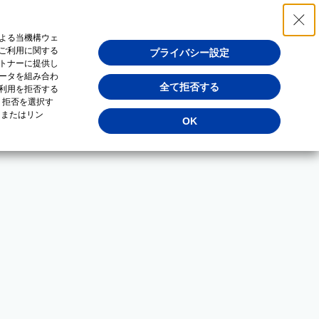
よる当機構ウェ
ご利用に関する
プライバシー設定
トナーに提供し
ータを組み合わ
全て拒否する
利用を拒否する
・拒否を選択す
（またはリン
OK