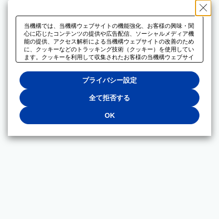
当機構では、当機構ウェブサイトの機能強化、お客様の興味・関
心に応じたコンテンツの提供や広告配信、ソーシャルメディア機
能の提供、アクセス解析による当機構ウェブサイトの改善のため
に、クッキーなどのトラッキング技術（クッキー）を使用してい
ます。クッキーを利用して収集されたお客様の当機構ウェブサイ
トのご利用に関するデータは、広告配信、ソーシャルメディアや
アクセス解析サービスを提供するパートナーと共有されます。そ
プライバシー設定
れらのパートナーでは、お客様がそれらのパートナーに提供した
他のデータ、またはお客様がそれらのパートナーが提供するサー
ビスを利用することで収集されるデータや、当機構以外のウェブ
全て拒否する
サイトから収集されたデータを組み合わせて分析し、インターネ
ット上で当機構以外の事業者がお客様に配信する広告の最適化に
OK
も利用する場合があります。必須クッキー以外の全てのクッキー
の利用を拒否する場合は、「全て拒否する」をクリックしてくだ
さい。クッキーが有効な状態で閲覧を続ける場合は、「OK」を
クリックしてください。利用目的ごとに同意・拒否を選択する場
合は、「プライバシー設定」をクリックしてください。同意・拒
否の設定は、当機構の
プライバシーポリシー
に設置した「プラ
イバシー設定」ボタン（またはリンク）からいつでも変更できま
す。