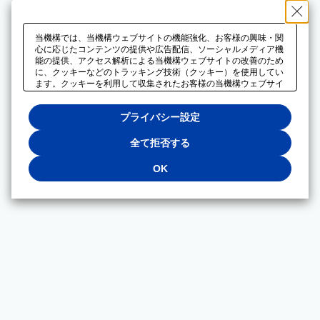
当機構では、当機構ウェブサイトの機能強化、お客様の興味・関
心に応じたコンテンツの提供や広告配信、ソーシャルメディア機
能の提供、アクセス解析による当機構ウェブサイトの改善のため
に、クッキーなどのトラッキング技術（クッキー）を使用してい
ます。クッキーを利用して収集されたお客様の当機構ウェブサイ
トのご利用に関するデータは、広告配信、ソーシャルメディアや
アクセス解析サービスを提供するパートナーと共有されます。そ
プライバシー設定
れらのパートナーでは、お客様がそれらのパートナーに提供した
他のデータ、またはお客様がそれらのパートナーが提供するサー
ビスを利用することで収集されるデータや、当機構以外のウェブ
全て拒否する
サイトから収集されたデータを組み合わせて分析し、インターネ
ット上で当機構以外の事業者がお客様に配信する広告の最適化に
OK
も利用する場合があります。必須クッキー以外の全てのクッキー
の利用を拒否する場合は、「全て拒否する」をクリックしてくだ
さい。クッキーが有効な状態で閲覧を続ける場合は、「OK」を
クリックしてください。利用目的ごとに同意・拒否を選択する場
合は、「プライバシー設定」をクリックしてください。同意・拒
否の設定は、当機構の
プライバシーポリシー
に設置した「プラ
イバシー設定」ボタン（またはリンク）からいつでも変更できま
す。