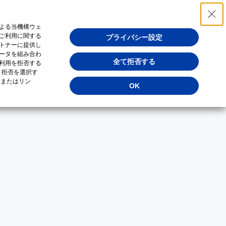
よる当機構ウェ
ご利用に関する
プライバシー設定
トナーに提供し
ータを組み合わ
全て拒否する
利用を拒否する
・拒否を選択す
（またはリン
OK