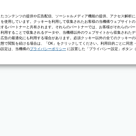
じたコンテンツの提供や広告配信、ソーシャルメディア機能の提供、アクセス解析に
）を使用しています。クッキーを利用して収集されたお客様の当機構ウェブサイトの
供するパートナーと共有されます。それらのパートナーでは、お客様がそれらのパー
を利用することで収集されるデータや、当機構以外のウェブサイトから収集されたデ
る広告の最適化にも利用する場合があります。必須クッキー以外の全てのクッキーの
態で閲覧を続ける場合は、「OK」をクリックしてください。利用目的ごとに同意
の設定は、当機構の
プライバシーポリシー
に設置した「プライバシー設定」ボタン