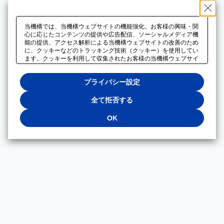
当機構では、当機構ウェブサイトの機能強化、お客様の興味・関
心に応じたコンテンツの提供や広告配信、ソーシャルメディア機
能の提供、アクセス解析による当機構ウェブサイトの改善のため
に、クッキーなどのトラッキング技術（クッキー）を使用してい
ます。クッキーを利用して収集されたお客様の当機構ウェブサイ
トのご利用に関するデータは、広告配信、ソーシャルメディアや
アクセス解析サービスを提供するパートナーと共有されます。そ
プライバシー設定
れらのパートナーでは、お客様がそれらのパートナーに提供した
他のデータ、またはお客様がそれらのパートナーが提供するサー
ビスを利用することで収集されるデータや、当機構以外のウェブ
全て拒否する
サイトから収集されたデータを組み合わせて分析し、インターネ
ット上で当機構以外の事業者がお客様に配信する広告の最適化に
OK
も利用する場合があります。必須クッキー以外の全てのクッキー
の利用を拒否する場合は、「全て拒否する」をクリックしてくだ
さい。クッキーが有効な状態で閲覧を続ける場合は、「OK」を
クリックしてください。利用目的ごとに同意・拒否を選択する場
合は、「プライバシー設定」をクリックしてください。同意・拒
否の設定は、当機構の
プライバシーポリシー
に設置した「プラ
イバシー設定」ボタン（またはリンク）からいつでも変更できま
す。