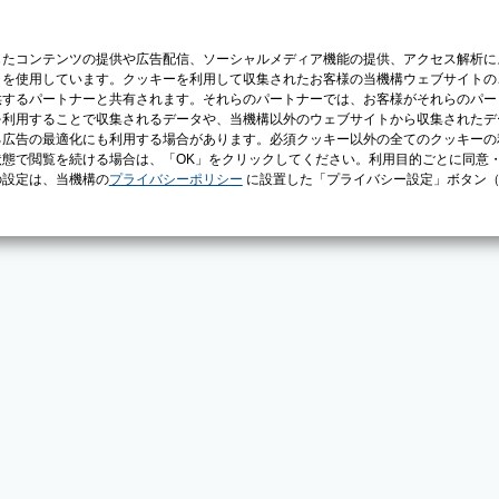
じたコンテンツの提供や広告配信、ソーシャルメディア機能の提供、アクセス解析に
）を使用しています。クッキーを利用して収集されたお客様の当機構ウェブサイトの
供するパートナーと共有されます。それらのパートナーでは、お客様がそれらのパー
を利用することで収集されるデータや、当機構以外のウェブサイトから収集されたデ
る広告の最適化にも利用する場合があります。必須クッキー以外の全てのクッキーの
態で閲覧を続ける場合は、「OK」をクリックしてください。利用目的ごとに同意
の設定は、当機構の
プライバシーポリシー
に設置した「プライバシー設定」ボタン