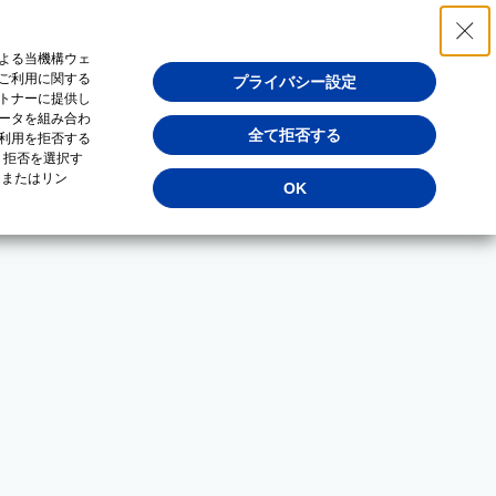
よる当機構ウェ
ご利用に関する
プライバシー設定
トナーに提供し
ータを組み合わ
全て拒否する
利用を拒否する
・拒否を選択す
（またはリン
OK