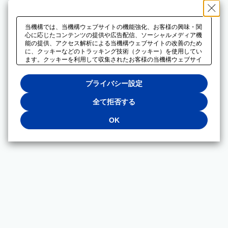
当機構では、当機構ウェブサイトの機能強化、お客様の興味・関
心に応じたコンテンツの提供や広告配信、ソーシャルメディア機
能の提供、アクセス解析による当機構ウェブサイトの改善のため
に、クッキーなどのトラッキング技術（クッキー）を使用してい
ます。クッキーを利用して収集されたお客様の当機構ウェブサイ
トのご利用に関するデータは、広告配信、ソーシャルメディアや
アクセス解析サービスを提供するパートナーと共有されます。そ
プライバシー設定
れらのパートナーでは、お客様がそれらのパートナーに提供した
他のデータ、またはお客様がそれらのパートナーが提供するサー
ビスを利用することで収集されるデータや、当機構以外のウェブ
全て拒否する
サイトから収集されたデータを組み合わせて分析し、インターネ
ット上で当機構以外の事業者がお客様に配信する広告の最適化に
OK
も利用する場合があります。必須クッキー以外の全てのクッキー
の利用を拒否する場合は、「全て拒否する」をクリックしてくだ
さい。クッキーが有効な状態で閲覧を続ける場合は、「OK」を
クリックしてください。利用目的ごとに同意・拒否を選択する場
合は、「プライバシー設定」をクリックしてください。同意・拒
否の設定は、当機構の
プライバシーポリシー
に設置した「プラ
イバシー設定」ボタン（またはリンク）からいつでも変更できま
す。