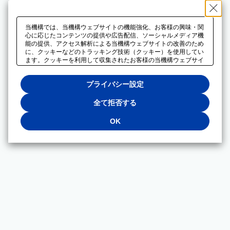
当機構では、当機構ウェブサイトの機能強化、お客様の興味・関
心に応じたコンテンツの提供や広告配信、ソーシャルメディア機
能の提供、アクセス解析による当機構ウェブサイトの改善のため
に、クッキーなどのトラッキング技術（クッキー）を使用してい
ます。クッキーを利用して収集されたお客様の当機構ウェブサイ
トのご利用に関するデータは、広告配信、ソーシャルメディアや
アクセス解析サービスを提供するパートナーと共有されます。そ
プライバシー設定
れらのパートナーでは、お客様がそれらのパートナーに提供した
他のデータ、またはお客様がそれらのパートナーが提供するサー
ビスを利用することで収集されるデータや、当機構以外のウェブ
全て拒否する
サイトから収集されたデータを組み合わせて分析し、インターネ
ット上で当機構以外の事業者がお客様に配信する広告の最適化に
OK
も利用する場合があります。必須クッキー以外の全てのクッキー
の利用を拒否する場合は、「全て拒否する」をクリックしてくだ
さい。クッキーが有効な状態で閲覧を続ける場合は、「OK」を
クリックしてください。利用目的ごとに同意・拒否を選択する場
合は、「プライバシー設定」をクリックしてください。同意・拒
否の設定は、当機構の
プライバシーポリシー
に設置した「プラ
イバシー設定」ボタン（またはリンク）からいつでも変更できま
す。