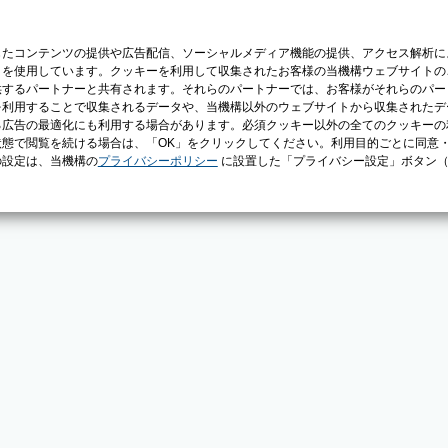
じたコンテンツの提供や広告配信、ソーシャルメディア機能の提供、アクセス解析に
）を使用しています。クッキーを利用して収集されたお客様の当機構ウェブサイトの
供するパートナーと共有されます。それらのパートナーでは、お客様がそれらのパー
を利用することで収集されるデータや、当機構以外のウェブサイトから収集されたデ
る広告の最適化にも利用する場合があります。必須クッキー以外の全てのクッキーの
態で閲覧を続ける場合は、「OK」をクリックしてください。利用目的ごとに同意
の設定は、当機構の
プライバシーポリシー
に設置した「プライバシー設定」ボタン