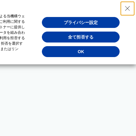
よる当機構ウェ
ご利用に関する
プライバシー設定
トナーに提供し
ータを組み合わ
全て拒否する
利用を拒否する
・拒否を選択す
（またはリン
OK