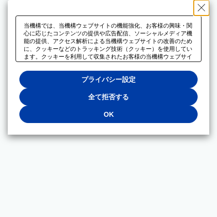
当機構では、当機構ウェブサイトの機能強化、お客様の興味・関
心に応じたコンテンツの提供や広告配信、ソーシャルメディア機
能の提供、アクセス解析による当機構ウェブサイトの改善のため
に、クッキーなどのトラッキング技術（クッキー）を使用してい
ます。クッキーを利用して収集されたお客様の当機構ウェブサイ
トのご利用に関するデータは、広告配信、ソーシャルメディアや
アクセス解析サービスを提供するパートナーと共有されます。そ
プライバシー設定
れらのパートナーでは、お客様がそれらのパートナーに提供した
他のデータ、またはお客様がそれらのパートナーが提供するサー
ビスを利用することで収集されるデータや、当機構以外のウェブ
全て拒否する
サイトから収集されたデータを組み合わせて分析し、インターネ
ット上で当機構以外の事業者がお客様に配信する広告の最適化に
OK
も利用する場合があります。必須クッキー以外の全てのクッキー
の利用を拒否する場合は、「全て拒否する」をクリックしてくだ
さい。クッキーが有効な状態で閲覧を続ける場合は、「OK」を
クリックしてください。利用目的ごとに同意・拒否を選択する場
合は、「プライバシー設定」をクリックしてください。同意・拒
否の設定は、当機構の
プライバシーポリシー
に設置した「プラ
イバシー設定」ボタン（またはリンク）からいつでも変更できま
す。