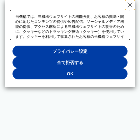
当機構では、当機構ウェブサイトの機能強化、お客様の興味・関
心に応じたコンテンツの提供や広告配信、ソーシャルメディア機
能の提供、アクセス解析による当機構ウェブサイトの改善のため
に、クッキーなどのトラッキング技術（クッキー）を使用してい
ます。クッキーを利用して収集されたお客様の当機構ウェブサイ
トのご利用に関するデータは、広告配信、ソーシャルメディアや
アクセス解析サービスを提供するパートナーと共有されます。そ
プライバシー設定
れらのパートナーでは、お客様がそれらのパートナーに提供した
他のデータ、またはお客様がそれらのパートナーが提供するサー
ビスを利用することで収集されるデータや、当機構以外のウェブ
全て拒否する
サイトから収集されたデータを組み合わせて分析し、インターネ
ット上で当機構以外の事業者がお客様に配信する広告の最適化に
OK
も利用する場合があります。必須クッキー以外の全てのクッキー
の利用を拒否する場合は、「全て拒否する」をクリックしてくだ
さい。クッキーが有効な状態で閲覧を続ける場合は、「OK」を
クリックしてください。利用目的ごとに同意・拒否を選択する場
合は、「プライバシー設定」をクリックしてください。同意・拒
否の設定は、当機構の
プライバシーポリシー
に設置した「プラ
イバシー設定」ボタン（またはリンク）からいつでも変更できま
す。