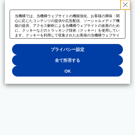
当機構では、当機構ウェブサイトの機能強化、お客様の興味・関
心に応じたコンテンツの提供や広告配信、ソーシャルメディア機
能の提供、アクセス解析による当機構ウェブサイトの改善のため
に、クッキーなどのトラッキング技術（クッキー）を使用してい
ます。クッキーを利用して収集されたお客様の当機構ウェブサイ
トのご利用に関するデータは、広告配信、ソーシャルメディアや
アクセス解析サービスを提供するパートナーと共有されます。そ
プライバシー設定
れらのパートナーでは、お客様がそれらのパートナーに提供した
他のデータ、またはお客様がそれらのパートナーが提供するサー
ビスを利用することで収集されるデータや、当機構以外のウェブ
全て拒否する
サイトから収集されたデータを組み合わせて分析し、インターネ
ット上で当機構以外の事業者がお客様に配信する広告の最適化に
OK
も利用する場合があります。必須クッキー以外の全てのクッキー
の利用を拒否する場合は、「全て拒否する」をクリックしてくだ
さい。クッキーが有効な状態で閲覧を続ける場合は、「OK」を
クリックしてください。利用目的ごとに同意・拒否を選択する場
合は、「プライバシー設定」をクリックしてください。同意・拒
否の設定は、当機構の
プライバシーポリシー
に設置した「プラ
イバシー設定」ボタン（またはリンク）からいつでも変更できま
す。