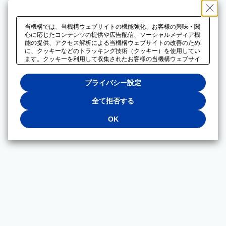
当機構では、当機構ウェブサイトの機能強化、お客様の興味・関
心に応じたコンテンツの提供や広告配信、ソーシャルメディア機
能の提供、アクセス解析による当機構ウェブサイトの改善のため
に、クッキーなどのトラッキング技術（クッキー）を使用してい
ます。クッキーを利用して収集されたお客様の当機構ウェブサイ
トのご利用に関するデータは、広告配信、ソーシャルメディアや
アクセス解析サービスを提供するパートナーと共有されます。そ
プライバシー設定
れらのパートナーでは、お客様がそれらのパートナーに提供した
他のデータ、またはお客様がそれらのパートナーが提供するサー
ビスを利用することで収集されるデータや、当機構以外のウェブ
全て拒否する
サイトから収集されたデータを組み合わせて分析し、インターネ
ット上で当機構以外の事業者がお客様に配信する広告の最適化に
OK
も利用する場合があります。必須クッキー以外の全てのクッキー
の利用を拒否する場合は、「全て拒否する」をクリックしてくだ
さい。クッキーが有効な状態で閲覧を続ける場合は、「OK」を
クリックしてください。利用目的ごとに同意・拒否を選択する場
合は、「プライバシー設定」をクリックしてください。同意・拒
否の設定は、当機構の
プライバシーポリシー
に設置した「プラ
イバシー設定」ボタン（またはリンク）からいつでも変更できま
す。