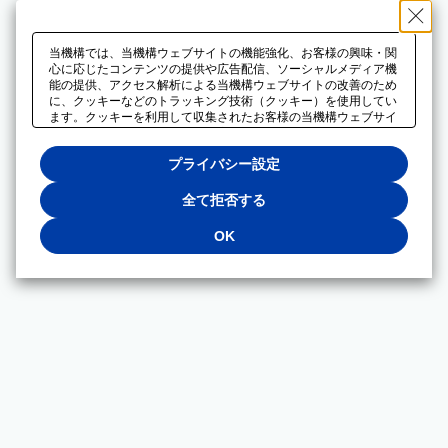
当機構では、当機構ウェブサイトの機能強化、お客様の興味・関
心に応じたコンテンツの提供や広告配信、ソーシャルメディア機
能の提供、アクセス解析による当機構ウェブサイトの改善のため
に、クッキーなどのトラッキング技術（クッキー）を使用してい
ます。クッキーを利用して収集されたお客様の当機構ウェブサイ
トのご利用に関するデータは、広告配信、ソーシャルメディアや
アクセス解析サービスを提供するパートナーと共有されます。そ
プライバシー設定
れらのパートナーでは、お客様がそれらのパートナーに提供した
他のデータ、またはお客様がそれらのパートナーが提供するサー
ビスを利用することで収集されるデータや、当機構以外のウェブ
全て拒否する
サイトから収集されたデータを組み合わせて分析し、インターネ
ット上で当機構以外の事業者がお客様に配信する広告の最適化に
OK
も利用する場合があります。必須クッキー以外の全てのクッキー
の利用を拒否する場合は、「全て拒否する」をクリックしてくだ
さい。クッキーが有効な状態で閲覧を続ける場合は、「OK」を
クリックしてください。利用目的ごとに同意・拒否を選択する場
合は、「プライバシー設定」をクリックしてください。同意・拒
否の設定は、当機構の
プライバシーポリシー
に設置した「プラ
イバシー設定」ボタン（またはリンク）からいつでも変更できま
す。