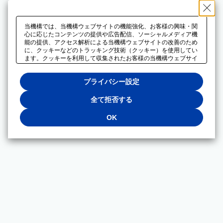
当機構では、当機構ウェブサイトの機能強化、お客様の興味・関
心に応じたコンテンツの提供や広告配信、ソーシャルメディア機
能の提供、アクセス解析による当機構ウェブサイトの改善のため
に、クッキーなどのトラッキング技術（クッキー）を使用してい
ます。クッキーを利用して収集されたお客様の当機構ウェブサイ
トのご利用に関するデータは、広告配信、ソーシャルメディアや
アクセス解析サービスを提供するパートナーと共有されます。そ
プライバシー設定
れらのパートナーでは、お客様がそれらのパートナーに提供した
他のデータ、またはお客様がそれらのパートナーが提供するサー
ビスを利用することで収集されるデータや、当機構以外のウェブ
全て拒否する
サイトから収集されたデータを組み合わせて分析し、インターネ
ット上で当機構以外の事業者がお客様に配信する広告の最適化に
OK
も利用する場合があります。必須クッキー以外の全てのクッキー
の利用を拒否する場合は、「全て拒否する」をクリックしてくだ
さい。クッキーが有効な状態で閲覧を続ける場合は、「OK」を
クリックしてください。利用目的ごとに同意・拒否を選択する場
合は、「プライバシー設定」をクリックしてください。同意・拒
否の設定は、当機構の
プライバシーポリシー
に設置した「プラ
イバシー設定」ボタン（またはリンク）からいつでも変更できま
す。