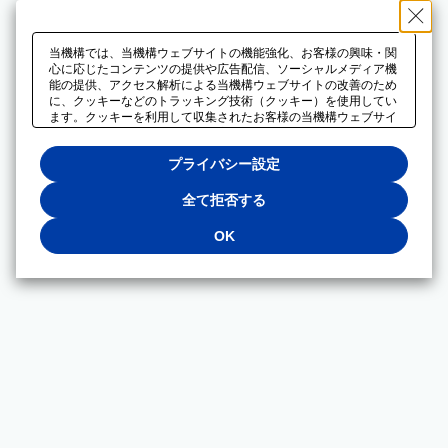
当機構では、当機構ウェブサイトの機能強化、お客様の興味・関
心に応じたコンテンツの提供や広告配信、ソーシャルメディア機
能の提供、アクセス解析による当機構ウェブサイトの改善のため
に、クッキーなどのトラッキング技術（クッキー）を使用してい
ます。クッキーを利用して収集されたお客様の当機構ウェブサイ
トのご利用に関するデータは、広告配信、ソーシャルメディアや
アクセス解析サービスを提供するパートナーと共有されます。そ
プライバシー設定
れらのパートナーでは、お客様がそれらのパートナーに提供した
他のデータ、またはお客様がそれらのパートナーが提供するサー
ビスを利用することで収集されるデータや、当機構以外のウェブ
全て拒否する
サイトから収集されたデータを組み合わせて分析し、インターネ
ット上で当機構以外の事業者がお客様に配信する広告の最適化に
OK
も利用する場合があります。必須クッキー以外の全てのクッキー
の利用を拒否する場合は、「全て拒否する」をクリックしてくだ
さい。クッキーが有効な状態で閲覧を続ける場合は、「OK」を
クリックしてください。利用目的ごとに同意・拒否を選択する場
合は、「プライバシー設定」をクリックしてください。同意・拒
否の設定は、当機構の
プライバシーポリシー
に設置した「プラ
イバシー設定」ボタン（またはリンク）からいつでも変更できま
す。