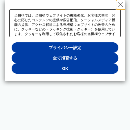
当機構では、当機構ウェブサイトの機能強化、お客様の興味・関
心に応じたコンテンツの提供や広告配信、ソーシャルメディア機
能の提供、アクセス解析による当機構ウェブサイトの改善のため
に、クッキーなどのトラッキング技術（クッキー）を使用してい
ます。クッキーを利用して収集されたお客様の当機構ウェブサイ
トのご利用に関するデータは、広告配信、ソーシャルメディアや
アクセス解析サービスを提供するパートナーと共有されます。そ
プライバシー設定
れらのパートナーでは、お客様がそれらのパートナーに提供した
他のデータ、またはお客様がそれらのパートナーが提供するサー
ビスを利用することで収集されるデータや、当機構以外のウェブ
全て拒否する
サイトから収集されたデータを組み合わせて分析し、インターネ
ット上で当機構以外の事業者がお客様に配信する広告の最適化に
OK
も利用する場合があります。必須クッキー以外の全てのクッキー
の利用を拒否する場合は、「全て拒否する」をクリックしてくだ
さい。クッキーが有効な状態で閲覧を続ける場合は、「OK」を
クリックしてください。利用目的ごとに同意・拒否を選択する場
合は、「プライバシー設定」をクリックしてください。同意・拒
否の設定は、当機構の
プライバシーポリシー
に設置した「プラ
イバシー設定」ボタン（またはリンク）からいつでも変更できま
す。