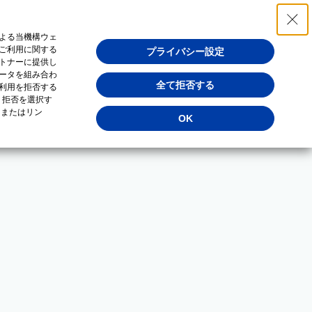
よる当機構ウェ
ご利用に関する
プライバシー設定
トナーに提供し
ータを組み合わ
全て拒否する
利用を拒否する
・拒否を選択す
（またはリン
OK