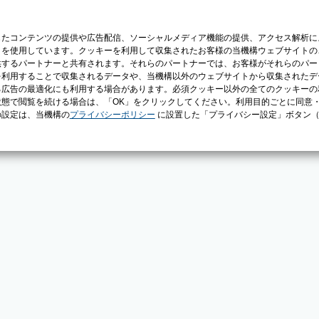
じたコンテンツの提供や広告配信、ソーシャルメディア機能の提供、アクセス解析に
）を使用しています。クッキーを利用して収集されたお客様の当機構ウェブサイトの
供するパートナーと共有されます。それらのパートナーでは、お客様がそれらのパー
を利用することで収集されるデータや、当機構以外のウェブサイトから収集されたデ
る広告の最適化にも利用する場合があります。必須クッキー以外の全てのクッキーの
態で閲覧を続ける場合は、「OK」をクリックしてください。利用目的ごとに同意
の設定は、当機構の
プライバシーポリシー
に設置した「プライバシー設定」ボタン