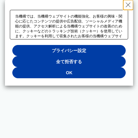
当機構では、当機構ウェブサイトの機能強化、お客様の興味・関
心に応じたコンテンツの提供や広告配信、ソーシャルメディア機
能の提供、アクセス解析による当機構ウェブサイトの改善のため
に、クッキーなどのトラッキング技術（クッキー）を使用してい
ます。クッキーを利用して収集されたお客様の当機構ウェブサイ
トのご利用に関するデータは、広告配信、ソーシャルメディアや
アクセス解析サービスを提供するパートナーと共有されます。そ
プライバシー設定
れらのパートナーでは、お客様がそれらのパートナーに提供した
他のデータ、またはお客様がそれらのパートナーが提供するサー
ビスを利用することで収集されるデータや、当機構以外のウェブ
全て拒否する
サイトから収集されたデータを組み合わせて分析し、インターネ
ット上で当機構以外の事業者がお客様に配信する広告の最適化に
OK
も利用する場合があります。必須クッキー以外の全てのクッキー
の利用を拒否する場合は、「全て拒否する」をクリックしてくだ
さい。クッキーが有効な状態で閲覧を続ける場合は、「OK」を
クリックしてください。利用目的ごとに同意・拒否を選択する場
合は、「プライバシー設定」をクリックしてください。同意・拒
否の設定は、当機構の
プライバシーポリシー
に設置した「プラ
イバシー設定」ボタン（またはリンク）からいつでも変更できま
す。