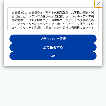
当機構では、当機構ウェブサイトの機能強化、お客様の興味・関
心に応じたコンテンツの提供や広告配信、ソーシャルメディア機
能の提供、アクセス解析による当機構ウェブサイトの改善のため
に、クッキーなどのトラッキング技術（クッキー）を使用してい
ます。クッキーを利用して収集されたお客様の当機構ウェブサイ
トのご利用に関するデータは、広告配信、ソーシャルメディアや
アクセス解析サービスを提供するパートナーと共有されます。そ
プライバシー設定
れらのパートナーでは、お客様がそれらのパートナーに提供した
他のデータ、またはお客様がそれらのパートナーが提供するサー
ビスを利用することで収集されるデータや、当機構以外のウェブ
全て拒否する
サイトから収集されたデータを組み合わせて分析し、インターネ
ット上で当機構以外の事業者がお客様に配信する広告の最適化に
OK
も利用する場合があります。必須クッキー以外の全てのクッキー
の利用を拒否する場合は、「全て拒否する」をクリックしてくだ
さい。クッキーが有効な状態で閲覧を続ける場合は、「OK」を
クリックしてください。利用目的ごとに同意・拒否を選択する場
合は、「プライバシー設定」をクリックしてください。同意・拒
否の設定は、当機構の
プライバシーポリシー
に設置した「プラ
イバシー設定」ボタン（またはリンク）からいつでも変更できま
す。