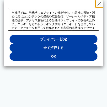
当機構では、当機構ウェブサイトの機能強化、お客様の興味・関
心に応じたコンテンツの提供や広告配信、ソーシャルメディア機
能の提供、アクセス解析による当機構ウェブサイトの改善のため
に、クッキーなどのトラッキング技術（クッキー）を使用してい
ます。クッキーを利用して収集されたお客様の当機構ウェブサイ
トのご利用に関するデータは、広告配信、ソーシャルメディアや
アクセス解析サービスを提供するパートナーと共有されます。そ
プライバシー設定
れらのパートナーでは、お客様がそれらのパートナーに提供した
他のデータ、またはお客様がそれらのパートナーが提供するサー
ビスを利用することで収集されるデータや、当機構以外のウェブ
全て拒否する
サイトから収集されたデータを組み合わせて分析し、インターネ
ット上で当機構以外の事業者がお客様に配信する広告の最適化に
OK
も利用する場合があります。必須クッキー以外の全てのクッキー
の利用を拒否する場合は、「全て拒否する」をクリックしてくだ
さい。クッキーが有効な状態で閲覧を続ける場合は、「OK」を
クリックしてください。利用目的ごとに同意・拒否を選択する場
合は、「プライバシー設定」をクリックしてください。同意・拒
否の設定は、当機構の
プライバシーポリシー
に設置した「プラ
イバシー設定」ボタン（またはリンク）からいつでも変更できま
す。