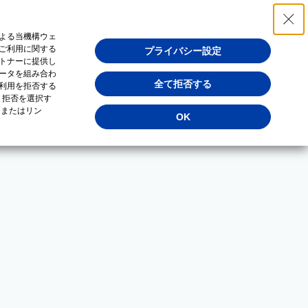
よる当機構ウェ
ご利用に関する
プライバシー設定
トナーに提供し
ータを組み合わ
全て拒否する
利用を拒否する
・拒否を選択す
（またはリン
OK