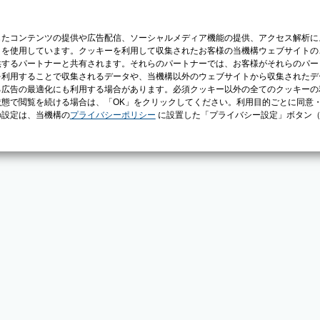
じたコンテンツの提供や広告配信、ソーシャルメディア機能の提供、アクセス解析に
）を使用しています。クッキーを利用して収集されたお客様の当機構ウェブサイトの
供するパートナーと共有されます。それらのパートナーでは、お客様がそれらのパー
を利用することで収集されるデータや、当機構以外のウェブサイトから収集されたデ
る広告の最適化にも利用する場合があります。必須クッキー以外の全てのクッキーの
態で閲覧を続ける場合は、「OK」をクリックしてください。利用目的ごとに同意
の設定は、当機構の
プライバシーポリシー
に設置した「プライバシー設定」ボタン