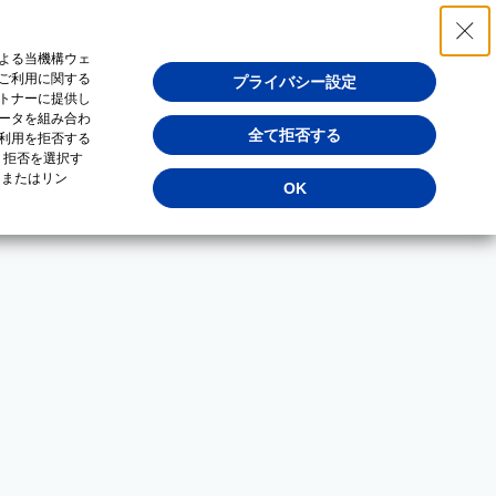
よる当機構ウェ
ご利用に関する
プライバシー設定
トナーに提供し
ータを組み合わ
全て拒否する
利用を拒否する
・拒否を選択す
（またはリン
OK