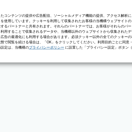
じたコンテンツの提供や広告配信、ソーシャルメディア機能の提供、アクセス解析に
）を使用しています。クッキーを利用して収集されたお客様の当機構ウェブサイトの
供するパートナーと共有されます。それらのパートナーでは、お客様がそれらのパー
を利用することで収集されるデータや、当機構以外のウェブサイトから収集されたデ
る広告の最適化にも利用する場合があります。必須クッキー以外の全てのクッキーの
態で閲覧を続ける場合は、「OK」をクリックしてください。利用目的ごとに同意
の設定は、当機構の
プライバシーポリシー
に設置した「プライバシー設定」ボタン