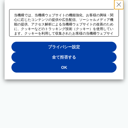
当機構では、当機構ウェブサイトの機能強化、お客様の興味・関
心に応じたコンテンツの提供や広告配信、ソーシャルメディア機
能の提供、アクセス解析による当機構ウェブサイトの改善のため
に、クッキーなどのトラッキング技術（クッキー）を使用してい
ます。クッキーを利用して収集されたお客様の当機構ウェブサイ
トのご利用に関するデータは、広告配信、ソーシャルメディアや
アクセス解析サービスを提供するパートナーと共有されます。そ
プライバシー設定
れらのパートナーでは、お客様がそれらのパートナーに提供した
他のデータ、またはお客様がそれらのパートナーが提供するサー
ビスを利用することで収集されるデータや、当機構以外のウェブ
全て拒否する
サイトから収集されたデータを組み合わせて分析し、インターネ
ット上で当機構以外の事業者がお客様に配信する広告の最適化に
OK
も利用する場合があります。必須クッキー以外の全てのクッキー
の利用を拒否する場合は、「全て拒否する」をクリックしてくだ
さい。クッキーが有効な状態で閲覧を続ける場合は、「OK」を
クリックしてください。利用目的ごとに同意・拒否を選択する場
合は、「プライバシー設定」をクリックしてください。同意・拒
否の設定は、当機構の
プライバシーポリシー
に設置した「プラ
イバシー設定」ボタン（またはリンク）からいつでも変更できま
す。