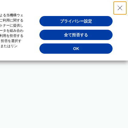
よる当機構ウェ
ご利用に関する
プライバシー設定
トナーに提供し
ータを組み合わ
全て拒否する
利用を拒否する
・拒否を選択す
（またはリン
OK