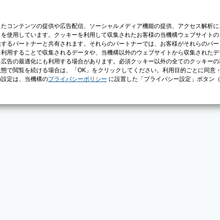
じたコンテンツの提供や広告配信、ソーシャルメディア機能の提供、アクセス解析に
）を使用しています。クッキーを利用して収集されたお客様の当機構ウェブサイトの
供するパートナーと共有されます。それらのパートナーでは、お客様がそれらのパー
を利用することで収集されるデータや、当機構以外のウェブサイトから収集されたデ
る広告の最適化にも利用する場合があります。必須クッキー以外の全てのクッキーの
態で閲覧を続ける場合は、「OK」をクリックしてください。利用目的ごとに同意
の設定は、当機構の
プライバシーポリシー
に設置した「プライバシー設定」ボタン