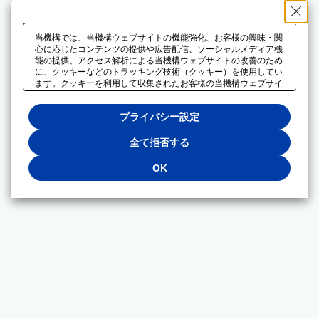
当機構では、当機構ウェブサイトの機能強化、お客様の興味・関
心に応じたコンテンツの提供や広告配信、ソーシャルメディア機
能の提供、アクセス解析による当機構ウェブサイトの改善のため
に、クッキーなどのトラッキング技術（クッキー）を使用してい
ます。クッキーを利用して収集されたお客様の当機構ウェブサイ
トのご利用に関するデータは、広告配信、ソーシャルメディアや
アクセス解析サービスを提供するパートナーと共有されます。そ
プライバシー設定
れらのパートナーでは、お客様がそれらのパートナーに提供した
他のデータ、またはお客様がそれらのパートナーが提供するサー
ビスを利用することで収集されるデータや、当機構以外のウェブ
全て拒否する
サイトから収集されたデータを組み合わせて分析し、インターネ
ット上で当機構以外の事業者がお客様に配信する広告の最適化に
OK
も利用する場合があります。必須クッキー以外の全てのクッキー
の利用を拒否する場合は、「全て拒否する」をクリックしてくだ
さい。クッキーが有効な状態で閲覧を続ける場合は、「OK」を
クリックしてください。利用目的ごとに同意・拒否を選択する場
合は、「プライバシー設定」をクリックしてください。同意・拒
否の設定は、当機構の
プライバシーポリシー
に設置した「プラ
イバシー設定」ボタン（またはリンク）からいつでも変更できま
す。