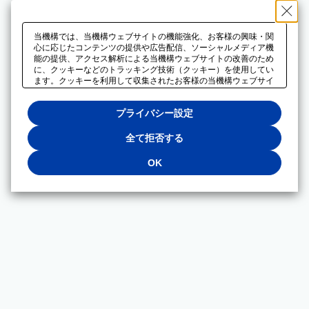
当機構では、当機構ウェブサイトの機能強化、お客様の興味・関
心に応じたコンテンツの提供や広告配信、ソーシャルメディア機
能の提供、アクセス解析による当機構ウェブサイトの改善のため
に、クッキーなどのトラッキング技術（クッキー）を使用してい
ます。クッキーを利用して収集されたお客様の当機構ウェブサイ
トのご利用に関するデータは、広告配信、ソーシャルメディアや
アクセス解析サービスを提供するパートナーと共有されます。そ
プライバシー設定
れらのパートナーでは、お客様がそれらのパートナーに提供した
他のデータ、またはお客様がそれらのパートナーが提供するサー
ビスを利用することで収集されるデータや、当機構以外のウェブ
全て拒否する
サイトから収集されたデータを組み合わせて分析し、インターネ
ット上で当機構以外の事業者がお客様に配信する広告の最適化に
OK
も利用する場合があります。必須クッキー以外の全てのクッキー
の利用を拒否する場合は、「全て拒否する」をクリックしてくだ
さい。クッキーが有効な状態で閲覧を続ける場合は、「OK」を
クリックしてください。利用目的ごとに同意・拒否を選択する場
合は、「プライバシー設定」をクリックしてください。同意・拒
否の設定は、当機構の
プライバシーポリシー
に設置した「プラ
イバシー設定」ボタン（またはリンク）からいつでも変更できま
す。