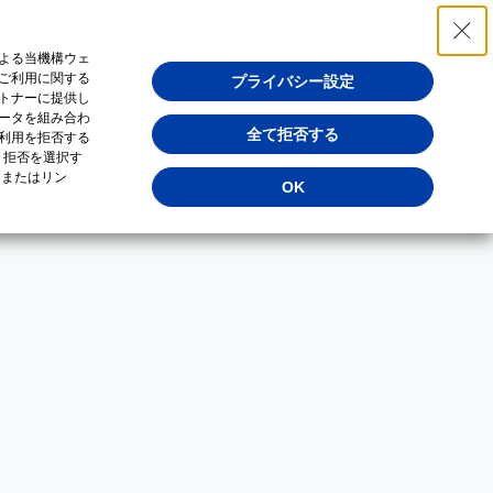
よる当機構ウェ
ご利用に関する
プライバシー設定
トナーに提供し
ータを組み合わ
全て拒否する
利用を拒否する
・拒否を選択す
（またはリン
OK