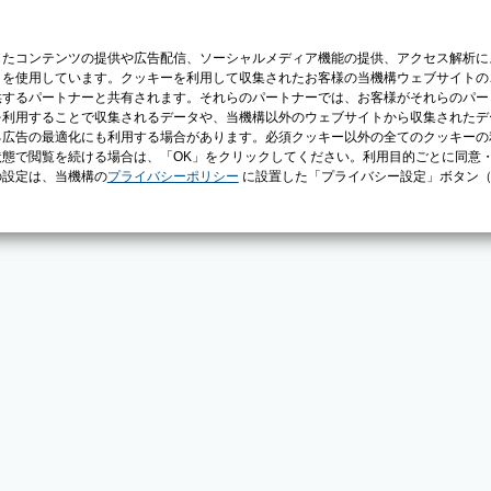
じたコンテンツの提供や広告配信、ソーシャルメディア機能の提供、アクセス解析に
）を使用しています。クッキーを利用して収集されたお客様の当機構ウェブサイトの
供するパートナーと共有されます。それらのパートナーでは、お客様がそれらのパー
を利用することで収集されるデータや、当機構以外のウェブサイトから収集されたデ
る広告の最適化にも利用する場合があります。必須クッキー以外の全てのクッキーの
態で閲覧を続ける場合は、「OK」をクリックしてください。利用目的ごとに同意
の設定は、当機構の
プライバシーポリシー
に設置した「プライバシー設定」ボタン