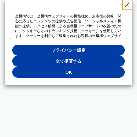
当機構では、当機構ウェブサイトの機能強化、お客様の興味・関
心に応じたコンテンツの提供や広告配信、ソーシャルメディア機
能の提供、アクセス解析による当機構ウェブサイトの改善のため
に、クッキーなどのトラッキング技術（クッキー）を使用してい
ます。クッキーを利用して収集されたお客様の当機構ウェブサイ
トのご利用に関するデータは、広告配信、ソーシャルメディアや
アクセス解析サービスを提供するパートナーと共有されます。そ
プライバシー設定
れらのパートナーでは、お客様がそれらのパートナーに提供した
他のデータ、またはお客様がそれらのパートナーが提供するサー
ビスを利用することで収集されるデータや、当機構以外のウェブ
全て拒否する
サイトから収集されたデータを組み合わせて分析し、インターネ
ット上で当機構以外の事業者がお客様に配信する広告の最適化に
OK
も利用する場合があります。必須クッキー以外の全てのクッキー
の利用を拒否する場合は、「全て拒否する」をクリックしてくだ
さい。クッキーが有効な状態で閲覧を続ける場合は、「OK」を
クリックしてください。利用目的ごとに同意・拒否を選択する場
合は、「プライバシー設定」をクリックしてください。同意・拒
否の設定は、当機構の
プライバシーポリシー
に設置した「プラ
イバシー設定」ボタン（またはリンク）からいつでも変更できま
す。