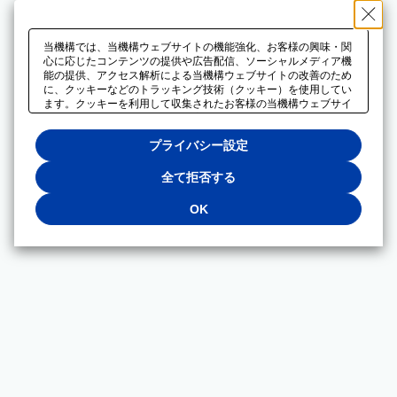
当機構では、当機構ウェブサイトの機能強化、お客様の興味・関
心に応じたコンテンツの提供や広告配信、ソーシャルメディア機
能の提供、アクセス解析による当機構ウェブサイトの改善のため
に、クッキーなどのトラッキング技術（クッキー）を使用してい
ます。クッキーを利用して収集されたお客様の当機構ウェブサイ
トのご利用に関するデータは、広告配信、ソーシャルメディアや
アクセス解析サービスを提供するパートナーと共有されます。そ
プライバシー設定
れらのパートナーでは、お客様がそれらのパートナーに提供した
他のデータ、またはお客様がそれらのパートナーが提供するサー
ビスを利用することで収集されるデータや、当機構以外のウェブ
全て拒否する
サイトから収集されたデータを組み合わせて分析し、インターネ
ット上で当機構以外の事業者がお客様に配信する広告の最適化に
OK
も利用する場合があります。必須クッキー以外の全てのクッキー
の利用を拒否する場合は、「全て拒否する」をクリックしてくだ
さい。クッキーが有効な状態で閲覧を続ける場合は、「OK」を
クリックしてください。利用目的ごとに同意・拒否を選択する場
合は、「プライバシー設定」をクリックしてください。同意・拒
否の設定は、当機構の
プライバシーポリシー
に設置した「プラ
イバシー設定」ボタン（またはリンク）からいつでも変更できま
す。