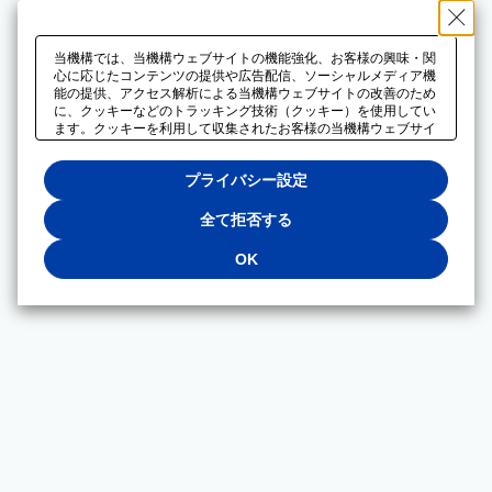
当機構では、当機構ウェブサイトの機能強化、お客様の興味・関
心に応じたコンテンツの提供や広告配信、ソーシャルメディア機
能の提供、アクセス解析による当機構ウェブサイトの改善のため
に、クッキーなどのトラッキング技術（クッキー）を使用してい
ます。クッキーを利用して収集されたお客様の当機構ウェブサイ
トのご利用に関するデータは、広告配信、ソーシャルメディアや
アクセス解析サービスを提供するパートナーと共有されます。そ
プライバシー設定
れらのパートナーでは、お客様がそれらのパートナーに提供した
他のデータ、またはお客様がそれらのパートナーが提供するサー
ビスを利用することで収集されるデータや、当機構以外のウェブ
全て拒否する
サイトから収集されたデータを組み合わせて分析し、インターネ
ット上で当機構以外の事業者がお客様に配信する広告の最適化に
OK
も利用する場合があります。必須クッキー以外の全てのクッキー
の利用を拒否する場合は、「全て拒否する」をクリックしてくだ
さい。クッキーが有効な状態で閲覧を続ける場合は、「OK」を
クリックしてください。利用目的ごとに同意・拒否を選択する場
合は、「プライバシー設定」をクリックしてください。同意・拒
否の設定は、当機構の
プライバシーポリシー
に設置した「プラ
イバシー設定」ボタン（またはリンク）からいつでも変更できま
す。