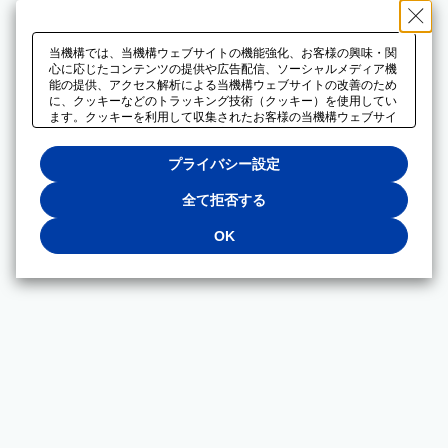
当機構では、当機構ウェブサイトの機能強化、お客様の興味・関
心に応じたコンテンツの提供や広告配信、ソーシャルメディア機
能の提供、アクセス解析による当機構ウェブサイトの改善のため
に、クッキーなどのトラッキング技術（クッキー）を使用してい
ます。クッキーを利用して収集されたお客様の当機構ウェブサイ
トのご利用に関するデータは、広告配信、ソーシャルメディアや
アクセス解析サービスを提供するパートナーと共有されます。そ
プライバシー設定
れらのパートナーでは、お客様がそれらのパートナーに提供した
他のデータ、またはお客様がそれらのパートナーが提供するサー
ビスを利用することで収集されるデータや、当機構以外のウェブ
全て拒否する
サイトから収集されたデータを組み合わせて分析し、インターネ
ット上で当機構以外の事業者がお客様に配信する広告の最適化に
OK
も利用する場合があります。必須クッキー以外の全てのクッキー
の利用を拒否する場合は、「全て拒否する」をクリックしてくだ
さい。クッキーが有効な状態で閲覧を続ける場合は、「OK」を
クリックしてください。利用目的ごとに同意・拒否を選択する場
合は、「プライバシー設定」をクリックしてください。同意・拒
否の設定は、当機構の
プライバシーポリシー
に設置した「プラ
イバシー設定」ボタン（またはリンク）からいつでも変更できま
す。