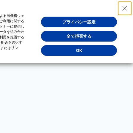
よる当機構ウェ
ご利用に関する
プライバシー設定
トナーに提供し
ータを組み合わ
全て拒否する
利用を拒否する
・拒否を選択す
（またはリン
OK