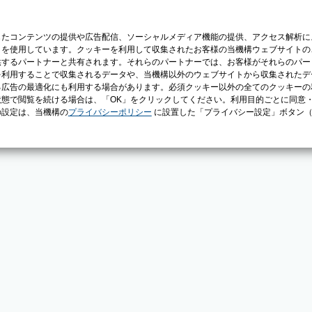
じたコンテンツの提供や広告配信、ソーシャルメディア機能の提供、アクセス解析に
）を使用しています。クッキーを利用して収集されたお客様の当機構ウェブサイトの
供するパートナーと共有されます。それらのパートナーでは、お客様がそれらのパー
を利用することで収集されるデータや、当機構以外のウェブサイトから収集されたデ
る広告の最適化にも利用する場合があります。必須クッキー以外の全てのクッキーの
態で閲覧を続ける場合は、「OK」をクリックしてください。利用目的ごとに同意
の設定は、当機構の
プライバシーポリシー
に設置した「プライバシー設定」ボタン