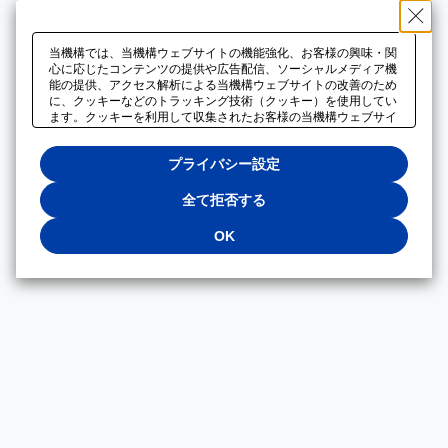
当機構では、当機構ウェブサイトの機能強化、お客様の興味・関
心に応じたコンテンツの提供や広告配信、ソーシャルメディア機
能の提供、アクセス解析による当機構ウェブサイトの改善のため
に、クッキーなどのトラッキング技術（クッキー）を使用してい
ます。クッキーを利用して収集されたお客様の当機構ウェブサイ
トのご利用に関するデータは、広告配信、ソーシャルメディアや
アクセス解析サービスを提供するパートナーと共有されます。そ
プライバシー設定
れらのパートナーでは、お客様がそれらのパートナーに提供した
他のデータ、またはお客様がそれらのパートナーが提供するサー
ビスを利用することで収集されるデータや、当機構以外のウェブ
全て拒否する
サイトから収集されたデータを組み合わせて分析し、インターネ
ット上で当機構以外の事業者がお客様に配信する広告の最適化に
OK
も利用する場合があります。必須クッキー以外の全てのクッキー
の利用を拒否する場合は、「全て拒否する」をクリックしてくだ
さい。クッキーが有効な状態で閲覧を続ける場合は、「OK」を
クリックしてください。利用目的ごとに同意・拒否を選択する場
合は、「プライバシー設定」をクリックしてください。同意・拒
否の設定は、当機構の
プライバシーポリシー
に設置した「プラ
イバシー設定」ボタン（またはリンク）からいつでも変更できま
す。