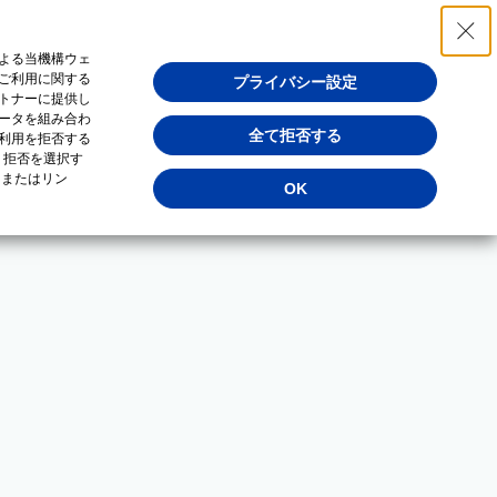
よる当機構ウェ
ご利用に関する
プライバシー設定
トナーに提供し
ータを組み合わ
全て拒否する
利用を拒否する
・拒否を選択す
（またはリン
OK