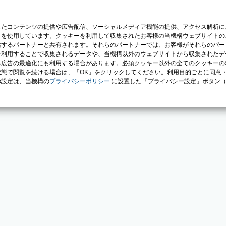
じたコンテンツの提供や広告配信、ソーシャルメディア機能の提供、アクセス解析に
）を使用しています。クッキーを利用して収集されたお客様の当機構ウェブサイトの
供するパートナーと共有されます。それらのパートナーでは、お客様がそれらのパー
を利用することで収集されるデータや、当機構以外のウェブサイトから収集されたデ
る広告の最適化にも利用する場合があります。必須クッキー以外の全てのクッキーの
態で閲覧を続ける場合は、「OK」をクリックしてください。利用目的ごとに同意
の設定は、当機構の
プライバシーポリシー
に設置した「プライバシー設定」ボタン