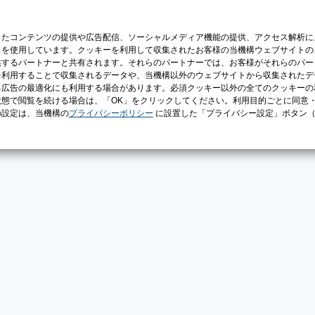
じたコンテンツの提供や広告配信、ソーシャルメディア機能の提供、アクセス解析に
）を使用しています。クッキーを利用して収集されたお客様の当機構ウェブサイトの
供するパートナーと共有されます。それらのパートナーでは、お客様がそれらのパー
を利用することで収集されるデータや、当機構以外のウェブサイトから収集されたデ
る広告の最適化にも利用する場合があります。必須クッキー以外の全てのクッキーの
態で閲覧を続ける場合は、「OK」をクリックしてください。利用目的ごとに同意
の設定は、当機構の
プライバシーポリシー
に設置した「プライバシー設定」ボタン