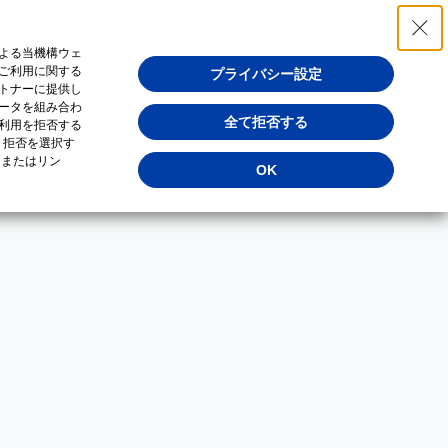
よる当機構ウェ
ご利用に関する
プライバシー設定
トナーに提供し
ータを組み合わ
全て拒否する
利用を拒否する
・拒否を選択す
（またはリン
OK