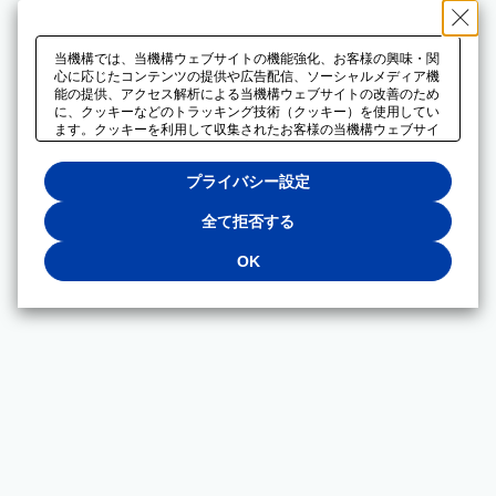
当機構では、当機構ウェブサイトの機能強化、お客様の興味・関
心に応じたコンテンツの提供や広告配信、ソーシャルメディア機
能の提供、アクセス解析による当機構ウェブサイトの改善のため
に、クッキーなどのトラッキング技術（クッキー）を使用してい
ます。クッキーを利用して収集されたお客様の当機構ウェブサイ
トのご利用に関するデータは、広告配信、ソーシャルメディアや
アクセス解析サービスを提供するパートナーと共有されます。そ
プライバシー設定
れらのパートナーでは、お客様がそれらのパートナーに提供した
他のデータ、またはお客様がそれらのパートナーが提供するサー
ビスを利用することで収集されるデータや、当機構以外のウェブ
全て拒否する
サイトから収集されたデータを組み合わせて分析し、インターネ
ット上で当機構以外の事業者がお客様に配信する広告の最適化に
OK
も利用する場合があります。必須クッキー以外の全てのクッキー
の利用を拒否する場合は、「全て拒否する」をクリックしてくだ
さい。クッキーが有効な状態で閲覧を続ける場合は、「OK」を
クリックしてください。利用目的ごとに同意・拒否を選択する場
合は、「プライバシー設定」をクリックしてください。同意・拒
否の設定は、当機構の
プライバシーポリシー
に設置した「プラ
イバシー設定」ボタン（またはリンク）からいつでも変更できま
す。