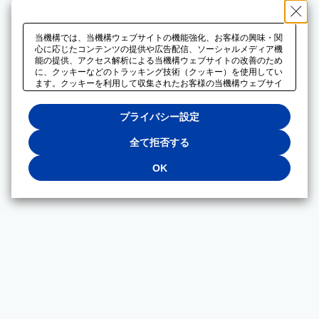
当機構では、当機構ウェブサイトの機能強化、お客様の興味・関
心に応じたコンテンツの提供や広告配信、ソーシャルメディア機
能の提供、アクセス解析による当機構ウェブサイトの改善のため
に、クッキーなどのトラッキング技術（クッキー）を使用してい
ます。クッキーを利用して収集されたお客様の当機構ウェブサイ
トのご利用に関するデータは、広告配信、ソーシャルメディアや
アクセス解析サービスを提供するパートナーと共有されます。そ
プライバシー設定
れらのパートナーでは、お客様がそれらのパートナーに提供した
他のデータ、またはお客様がそれらのパートナーが提供するサー
ビスを利用することで収集されるデータや、当機構以外のウェブ
全て拒否する
サイトから収集されたデータを組み合わせて分析し、インターネ
ット上で当機構以外の事業者がお客様に配信する広告の最適化に
OK
も利用する場合があります。必須クッキー以外の全てのクッキー
の利用を拒否する場合は、「全て拒否する」をクリックしてくだ
さい。クッキーが有効な状態で閲覧を続ける場合は、「OK」を
クリックしてください。利用目的ごとに同意・拒否を選択する場
合は、「プライバシー設定」をクリックしてください。同意・拒
否の設定は、当機構の
プライバシーポリシー
に設置した「プラ
イバシー設定」ボタン（またはリンク）からいつでも変更できま
す。