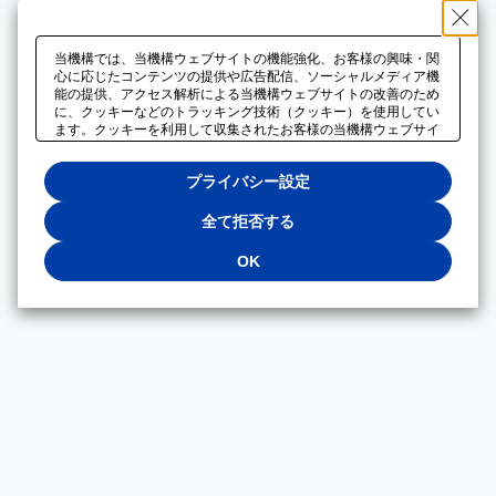
当機構では、当機構ウェブサイトの機能強化、お客様の興味・関
心に応じたコンテンツの提供や広告配信、ソーシャルメディア機
能の提供、アクセス解析による当機構ウェブサイトの改善のため
に、クッキーなどのトラッキング技術（クッキー）を使用してい
ます。クッキーを利用して収集されたお客様の当機構ウェブサイ
トのご利用に関するデータは、広告配信、ソーシャルメディアや
アクセス解析サービスを提供するパートナーと共有されます。そ
プライバシー設定
れらのパートナーでは、お客様がそれらのパートナーに提供した
他のデータ、またはお客様がそれらのパートナーが提供するサー
ビスを利用することで収集されるデータや、当機構以外のウェブ
全て拒否する
サイトから収集されたデータを組み合わせて分析し、インターネ
ット上で当機構以外の事業者がお客様に配信する広告の最適化に
OK
も利用する場合があります。必須クッキー以外の全てのクッキー
の利用を拒否する場合は、「全て拒否する」をクリックしてくだ
さい。クッキーが有効な状態で閲覧を続ける場合は、「OK」を
クリックしてください。利用目的ごとに同意・拒否を選択する場
合は、「プライバシー設定」をクリックしてください。同意・拒
否の設定は、当機構の
プライバシーポリシー
に設置した「プラ
イバシー設定」ボタン（またはリンク）からいつでも変更できま
す。