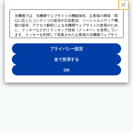
当機構では、当機構ウェブサイトの機能強化、お客様の興味・関
心に応じたコンテンツの提供や広告配信、ソーシャルメディア機
能の提供、アクセス解析による当機構ウェブサイトの改善のため
に、クッキーなどのトラッキング技術（クッキー）を使用してい
ます。クッキーを利用して収集されたお客様の当機構ウェブサイ
トのご利用に関するデータは、広告配信、ソーシャルメディアや
アクセス解析サービスを提供するパートナーと共有されます。そ
プライバシー設定
れらのパートナーでは、お客様がそれらのパートナーに提供した
他のデータ、またはお客様がそれらのパートナーが提供するサー
ビスを利用することで収集されるデータや、当機構以外のウェブ
全て拒否する
サイトから収集されたデータを組み合わせて分析し、インターネ
ット上で当機構以外の事業者がお客様に配信する広告の最適化に
OK
も利用する場合があります。必須クッキー以外の全てのクッキー
の利用を拒否する場合は、「全て拒否する」をクリックしてくだ
さい。クッキーが有効な状態で閲覧を続ける場合は、「OK」を
クリックしてください。利用目的ごとに同意・拒否を選択する場
合は、「プライバシー設定」をクリックしてください。同意・拒
否の設定は、当機構の
プライバシーポリシー
に設置した「プラ
イバシー設定」ボタン（またはリンク）からいつでも変更できま
す。