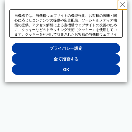
当機構では、当機構ウェブサイトの機能強化、お客様の興味・関
心に応じたコンテンツの提供や広告配信、ソーシャルメディア機
能の提供、アクセス解析による当機構ウェブサイトの改善のため
に、クッキーなどのトラッキング技術（クッキー）を使用してい
ます。クッキーを利用して収集されたお客様の当機構ウェブサイ
トのご利用に関するデータは、広告配信、ソーシャルメディアや
アクセス解析サービスを提供するパートナーと共有されます。そ
プライバシー設定
れらのパートナーでは、お客様がそれらのパートナーに提供した
他のデータ、またはお客様がそれらのパートナーが提供するサー
ビスを利用することで収集されるデータや、当機構以外のウェブ
全て拒否する
サイトから収集されたデータを組み合わせて分析し、インターネ
ット上で当機構以外の事業者がお客様に配信する広告の最適化に
OK
も利用する場合があります。必須クッキー以外の全てのクッキー
の利用を拒否する場合は、「全て拒否する」をクリックしてくだ
さい。クッキーが有効な状態で閲覧を続ける場合は、「OK」を
クリックしてください。利用目的ごとに同意・拒否を選択する場
合は、「プライバシー設定」をクリックしてください。同意・拒
否の設定は、当機構の
プライバシーポリシー
に設置した「プラ
イバシー設定」ボタン（またはリンク）からいつでも変更できま
す。