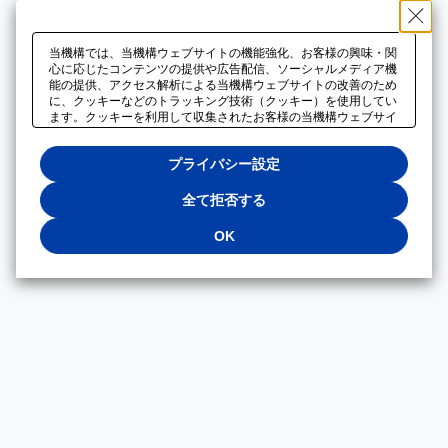
当機構では、当機構ウェブサイトの機能強化、お客様の興味・関
心に応じたコンテンツの提供や広告配信、ソーシャルメディア機
能の提供、アクセス解析による当機構ウェブサイトの改善のため
に、クッキーなどのトラッキング技術（クッキー）を使用してい
ます。クッキーを利用して収集されたお客様の当機構ウェブサイ
トのご利用に関するデータは、広告配信、ソーシャルメディアや
アクセス解析サービスを提供するパートナーと共有されます。そ
プライバシー設定
れらのパートナーでは、お客様がそれらのパートナーに提供した
他のデータ、またはお客様がそれらのパートナーが提供するサー
ビスを利用することで収集されるデータや、当機構以外のウェブ
全て拒否する
サイトから収集されたデータを組み合わせて分析し、インターネ
ット上で当機構以外の事業者がお客様に配信する広告の最適化に
OK
も利用する場合があります。必須クッキー以外の全てのクッキー
の利用を拒否する場合は、「全て拒否する」をクリックしてくだ
さい。クッキーが有効な状態で閲覧を続ける場合は、「OK」を
クリックしてください。利用目的ごとに同意・拒否を選択する場
合は、「プライバシー設定」をクリックしてください。同意・拒
否の設定は、当機構の
プライバシーポリシー
に設置した「プラ
イバシー設定」ボタン（またはリンク）からいつでも変更できま
す。