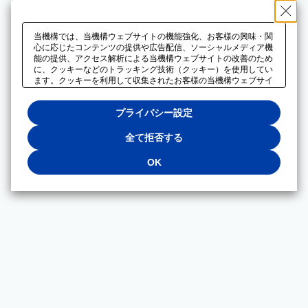
当機構では、当機構ウェブサイトの機能強化、お客様の興味・関
心に応じたコンテンツの提供や広告配信、ソーシャルメディア機
能の提供、アクセス解析による当機構ウェブサイトの改善のため
に、クッキーなどのトラッキング技術（クッキー）を使用してい
ます。クッキーを利用して収集されたお客様の当機構ウェブサイ
トのご利用に関するデータは、広告配信、ソーシャルメディアや
アクセス解析サービスを提供するパートナーと共有されます。そ
プライバシー設定
れらのパートナーでは、お客様がそれらのパートナーに提供した
他のデータ、またはお客様がそれらのパートナーが提供するサー
ビスを利用することで収集されるデータや、当機構以外のウェブ
全て拒否する
サイトから収集されたデータを組み合わせて分析し、インターネ
ット上で当機構以外の事業者がお客様に配信する広告の最適化に
OK
も利用する場合があります。必須クッキー以外の全てのクッキー
の利用を拒否する場合は、「全て拒否する」をクリックしてくだ
さい。クッキーが有効な状態で閲覧を続ける場合は、「OK」を
クリックしてください。利用目的ごとに同意・拒否を選択する場
合は、「プライバシー設定」をクリックしてください。同意・拒
否の設定は、当機構の
プライバシーポリシー
に設置した「プラ
イバシー設定」ボタン（またはリンク）からいつでも変更できま
す。