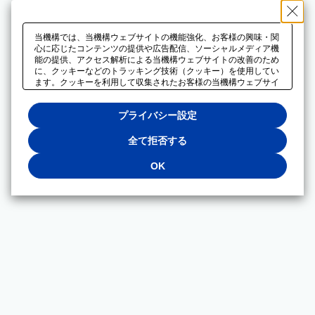
当機構では、当機構ウェブサイトの機能強化、お客様の興味・関
心に応じたコンテンツの提供や広告配信、ソーシャルメディア機
能の提供、アクセス解析による当機構ウェブサイトの改善のため
に、クッキーなどのトラッキング技術（クッキー）を使用してい
ます。クッキーを利用して収集されたお客様の当機構ウェブサイ
トのご利用に関するデータは、広告配信、ソーシャルメディアや
アクセス解析サービスを提供するパートナーと共有されます。そ
プライバシー設定
れらのパートナーでは、お客様がそれらのパートナーに提供した
他のデータ、またはお客様がそれらのパートナーが提供するサー
ビスを利用することで収集されるデータや、当機構以外のウェブ
全て拒否する
サイトから収集されたデータを組み合わせて分析し、インターネ
ット上で当機構以外の事業者がお客様に配信する広告の最適化に
OK
も利用する場合があります。必須クッキー以外の全てのクッキー
の利用を拒否する場合は、「全て拒否する」をクリックしてくだ
さい。クッキーが有効な状態で閲覧を続ける場合は、「OK」を
クリックしてください。利用目的ごとに同意・拒否を選択する場
合は、「プライバシー設定」をクリックしてください。同意・拒
否の設定は、当機構の
プライバシーポリシー
に設置した「プラ
イバシー設定」ボタン（またはリンク）からいつでも変更できま
す。