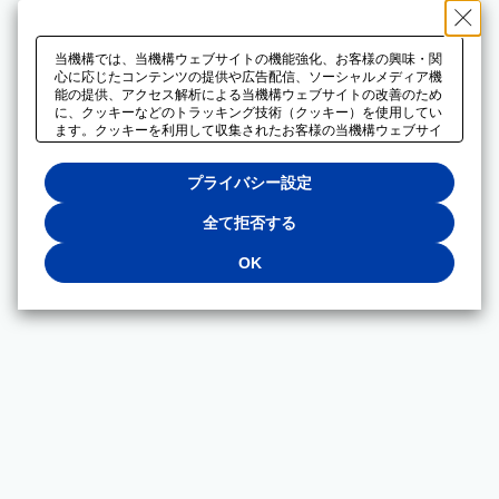
当機構では、当機構ウェブサイトの機能強化、お客様の興味・関
心に応じたコンテンツの提供や広告配信、ソーシャルメディア機
能の提供、アクセス解析による当機構ウェブサイトの改善のため
に、クッキーなどのトラッキング技術（クッキー）を使用してい
ます。クッキーを利用して収集されたお客様の当機構ウェブサイ
トのご利用に関するデータは、広告配信、ソーシャルメディアや
アクセス解析サービスを提供するパートナーと共有されます。そ
プライバシー設定
れらのパートナーでは、お客様がそれらのパートナーに提供した
他のデータ、またはお客様がそれらのパートナーが提供するサー
ビスを利用することで収集されるデータや、当機構以外のウェブ
全て拒否する
サイトから収集されたデータを組み合わせて分析し、インターネ
ット上で当機構以外の事業者がお客様に配信する広告の最適化に
OK
も利用する場合があります。必須クッキー以外の全てのクッキー
の利用を拒否する場合は、「全て拒否する」をクリックしてくだ
さい。クッキーが有効な状態で閲覧を続ける場合は、「OK」を
クリックしてください。利用目的ごとに同意・拒否を選択する場
合は、「プライバシー設定」をクリックしてください。同意・拒
否の設定は、当機構の
プライバシーポリシー
に設置した「プラ
イバシー設定」ボタン（またはリンク）からいつでも変更できま
す。