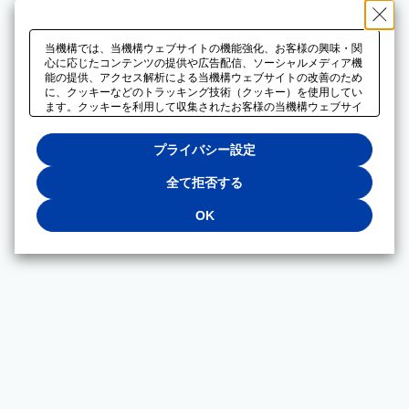
当機構では、当機構ウェブサイトの機能強化、お客様の興味・関
心に応じたコンテンツの提供や広告配信、ソーシャルメディア機
能の提供、アクセス解析による当機構ウェブサイトの改善のため
に、クッキーなどのトラッキング技術（クッキー）を使用してい
ます。クッキーを利用して収集されたお客様の当機構ウェブサイ
トのご利用に関するデータは、広告配信、ソーシャルメディアや
アクセス解析サービスを提供するパートナーと共有されます。そ
プライバシー設定
れらのパートナーでは、お客様がそれらのパートナーに提供した
他のデータ、またはお客様がそれらのパートナーが提供するサー
ビスを利用することで収集されるデータや、当機構以外のウェブ
全て拒否する
サイトから収集されたデータを組み合わせて分析し、インターネ
ット上で当機構以外の事業者がお客様に配信する広告の最適化に
OK
も利用する場合があります。必須クッキー以外の全てのクッキー
の利用を拒否する場合は、「全て拒否する」をクリックしてくだ
さい。クッキーが有効な状態で閲覧を続ける場合は、「OK」を
クリックしてください。利用目的ごとに同意・拒否を選択する場
合は、「プライバシー設定」をクリックしてください。同意・拒
否の設定は、当機構の
プライバシーポリシー
に設置した「プラ
イバシー設定」ボタン（またはリンク）からいつでも変更できま
す。