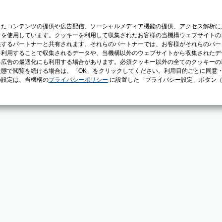
じたコンテンツの提供や広告配信、ソーシャルメディア機能の提供、アクセス解析に
）を使用しています。クッキーを利用して収集されたお客様の当機構ウェブサイトの
供するパートナーと共有されます。それらのパートナーでは、お客様がそれらのパー
を利用することで収集されるデータや、当機構以外のウェブサイトから収集されたデ
る広告の最適化にも利用する場合があります。必須クッキー以外の全てのクッキーの
態で閲覧を続ける場合は、「OK」をクリックしてください。利用目的ごとに同意
の設定は、当機構の
プライバシーポリシー
に設置した「プライバシー設定」ボタン