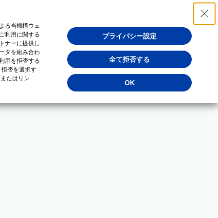
よる当機構ウェ
ご利用に関する
プライバシー設定
トナーに提供し
ータを組み合わ
全て拒否する
利用を拒否する
・拒否を選択す
（またはリン
OK