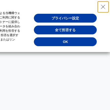
よる当機構ウェ
ご利用に関する
プライバシー設定
トナーに提供し
ータを組み合わ
全て拒否する
利用を拒否する
・拒否を選択す
（またはリン
OK