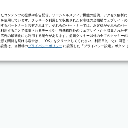
じたコンテンツの提供や広告配信、ソーシャルメディア機能の提供、アクセス解析に
）を使用しています。クッキーを利用して収集されたお客様の当機構ウェブサイトの
供するパートナーと共有されます。それらのパートナーでは、お客様がそれらのパー
を利用することで収集されるデータや、当機構以外のウェブサイトから収集されたデ
る広告の最適化にも利用する場合があります。必須クッキー以外の全てのクッキーの
態で閲覧を続ける場合は、「OK」をクリックしてください。利用目的ごとに同意
の設定は、当機構の
プライバシーポリシー
に設置した「プライバシー設定」ボタン